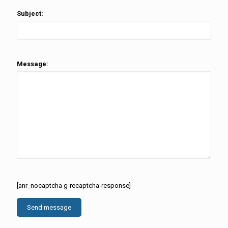
Subject:
Message:
[anr_nocaptcha g-recaptcha-response]