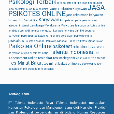
Psikologi Terbaik
biro psikotes online
jasa headhunter
JASA
Jasa Psikotes Karyawan
jasa psikologi alias biro psikologi
PSIKOTES ONLINE
jasa rekrutmen karyawan
Karyawan
jobdesc
Job Description
kompetensi pada perusahaan
Lembaga Pelaksana Psikotes
ataupun instansi
lembaga psikotes online
lembaga tes iq di jakarta
mengukur kompetensi yang dimiliki seorang
karyawan
persiapan psikotes kerja online
persiapan psikotes online
psikotes
Psikotes Massal
Psikotes Massal Online
Psikotes Minat Bakat
Psikotes Online
psikotest
rekrutmen
rekrutmen
Talenta Indonesia
Tes
karyawan
stress di tempat kerja
Assessment Online
tes bakat
tes intelegensi
tes minat
tes iq online
Tes Minat Bakat
tes minat bakat online
tes psikologi
vendor
psikotes online
website biro psikologi
Tentang Kami
PT Talenta Indonesia Raya (Talenta Indonesia) merupakan
Konsultan Psikologi dan Manajemen yang didirikan oleh Praktisi
dan Profesional berpengalaman di bidang Human Resources