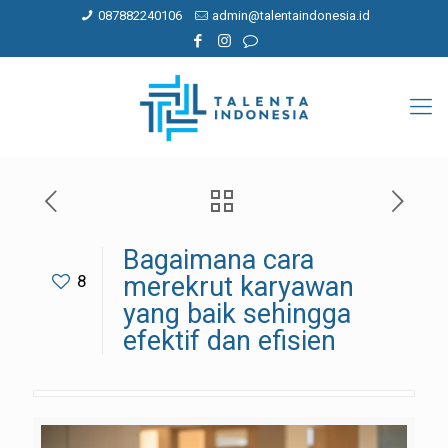
087882240106
admin@talentaindonesia.id
Bagaimana cara
8
merekrut karyawan
yang baik sehingga
efektif dan efisien