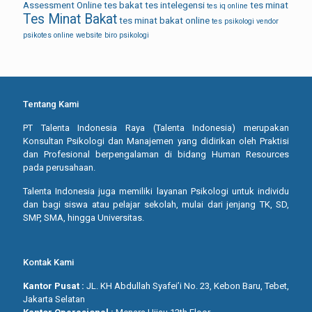
Assessment Online
tes bakat
tes intelegensi
tes minat
tes iq online
Tes Minat Bakat
tes minat bakat online
tes psikologi
vendor
psikotes online
website biro psikologi
Tentang Kami
PT Talenta Indonesia Raya (Talenta Indonesia) merupakan
Konsultan Psikologi dan Manajemen yang didirikan oleh Praktisi
dan Profesional berpengalaman di bidang Human Resources
pada perusahaan.
Talenta Indonesia juga memiliki layanan Psikologi untuk individu
dan bagi siswa atau pelajar sekolah, mulai dari jenjang TK, SD,
SMP, SMA, hingga Universitas.
Kontak Kami
Kantor Pusat :
JL. KH Abdullah Syafei’i No. 23, Kebon Baru, Tebet,
Jakarta Selatan