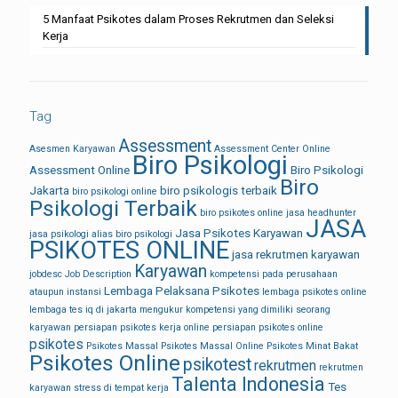
5 Manfaat Psikotes dalam Proses Rekrutmen dan Seleksi
Kerja
Tag
Assessment
Asesmen Karyawan
Assessment Center Online
Biro Psikologi
Assessment Online
Biro Psikologi
Biro
Jakarta
biro psikologis terbaik
biro psikologi online
Psikologi Terbaik
biro psikotes online
jasa headhunter
JASA
Jasa Psikotes Karyawan
jasa psikologi alias biro psikologi
PSIKOTES ONLINE
jasa rekrutmen karyawan
Karyawan
jobdesc
Job Description
kompetensi pada perusahaan
Lembaga Pelaksana Psikotes
ataupun instansi
lembaga psikotes online
lembaga tes iq di jakarta
mengukur kompetensi yang dimiliki seorang
karyawan
persiapan psikotes kerja online
persiapan psikotes online
psikotes
Psikotes Massal
Psikotes Massal Online
Psikotes Minat Bakat
Psikotes Online
psikotest
rekrutmen
rekrutmen
Talenta Indonesia
Tes
karyawan
stress di tempat kerja