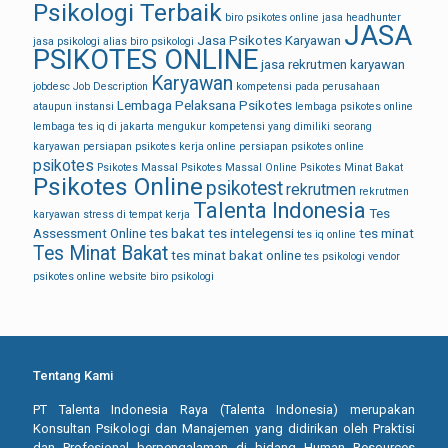
Psikologi Terbaik
biro psikotes online
jasa headhunter
JASA
Jasa Psikotes Karyawan
jasa psikologi alias biro psikologi
PSIKOTES ONLINE
jasa rekrutmen karyawan
Karyawan
jobdesc
Job Description
kompetensi pada perusahaan
Lembaga Pelaksana Psikotes
ataupun instansi
lembaga psikotes online
lembaga tes iq di jakarta
mengukur kompetensi yang dimiliki seorang
karyawan
persiapan psikotes kerja online
persiapan psikotes online
psikotes
Psikotes Massal
Psikotes Massal Online
Psikotes Minat Bakat
Psikotes Online
psikotest
rekrutmen
rekrutmen
Talenta Indonesia
Tes
karyawan
stress di tempat kerja
Assessment Online
tes bakat
tes intelegensi
tes minat
tes iq online
Tes Minat Bakat
tes minat bakat online
tes psikologi
vendor
psikotes online
website biro psikologi
Tentang Kami
PT Talenta Indonesia Raya (Talenta Indonesia) merupakan
Konsultan Psikologi dan Manajemen yang didirikan oleh Praktisi
dan Profesional berpengalaman di bidang Human Resources