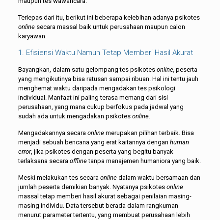
maupun tes wawancara.
Terlepas dari itu, berikut ini beberapa kelebihan adanya psikotes
online
secara massal baik untuk perusahaan maupun calon
karyawan.
1. Efisiensi Waktu Namun Tetap Memberi Hasil Akurat
Bayangkan, dalam satu gelompang tes psikotes
online,
peserta
yang mengikutinya bisa ratusan sampai ribuan. Hal ini tentu jauh
menghemat waktu daripada mengadakan tes psikologi
individual. Manfaat ini paling terasa memang dari sisi
perusahaan, yang mana cukup berfokus pada jadwal yang
sudah ada untuk mengadakan psikotes
online
.
Mengadakannya secara
online
merupakan pilihan terbaik. Bisa
menjadi sebuah bencana yang erat kaitannya dengan
human
error
, jika psikotes dengan peserta yang begitu banyak
terlaksana secara
offline
tanpa manajemen humaniora yang baik.
Meski melakukan tes secara
online
dalam waktu bersamaan dan
jumlah peserta demikian banyak. Nyatanya psikotes
online
massal tetap memberi hasil akurat sebagai penilaian masing-
masing individu. Data tersebut berada dalam rangkuman
menurut parameter tertentu, yang membuat perusahaan lebih