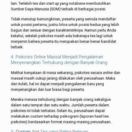
lain. Terlebih tes dari
start up
yang notabene membutuhkan
Sumber Daya Manusia (SDM) terbaik di berbagai posisi.
Tidak menutup kemungkinan, peserta yang semula mendaftar
untuk posisi pertama, justru lolos untuk posisi kedua yang lebih
bagus dan sesuai dengan karakteristiknya. Namun perlu Anda
ketahui, setelah psikotes masih ada beberapa tes lagi untuk
menjamin bahwa peserta itu merupakan benar-benar kandidat
terbaik.
4. Psikotes Online Massal Menjadi Pengalaman
Menyenangkan Terhubung dengan Banyak Orang
Melihat kenyataan di masa sekarang, psikotes secara
online
dan
massal masih cukup jarang dilakukan oleh perusahaan. Maka
dari itulah, hal ini dapat menjadi pengalaman baru yang
menyenangkan dan luar biasa bagi peserta.
Mereka merasa terhubung dengan banyak orang sekaligus
dalam satu tempat dan satu waktu. Jumlah peserta dalam
psikotes ini tidak terbatas. Selain itu, perusahaan dapat
melakukan
custom
terhadap psikogram (laporan hasil tes
psikotes) berdasarkan format masing-masing perusahaan.
5.
Custom
Alat Tes yang Paling Relevan