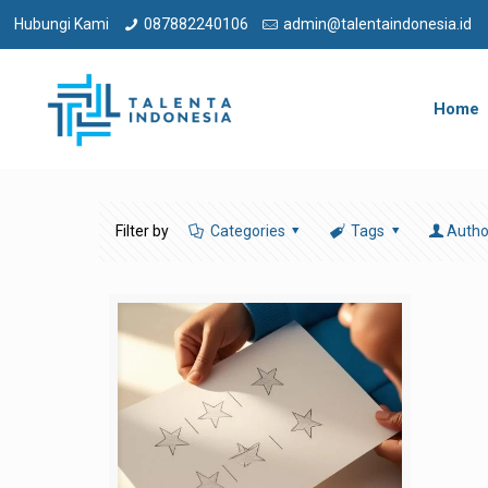
Hubungi Kami
087882240106
admin@talentaindonesia.id
Home
Filter by
Categories
Tags
Autho