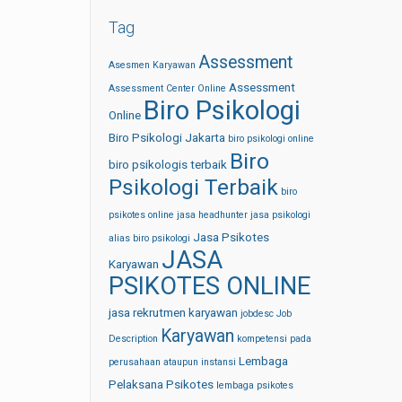
Tag
Assessment
Asesmen Karyawan
Assessment
Assessment Center Online
Biro Psikologi
Online
Biro Psikologi Jakarta
biro psikologi online
Biro
biro psikologis terbaik
Psikologi Terbaik
biro
psikotes online
jasa headhunter
jasa psikologi
Jasa Psikotes
alias biro psikologi
JASA
Karyawan
PSIKOTES ONLINE
jasa rekrutmen karyawan
jobdesc
Job
Karyawan
Description
kompetensi pada
Lembaga
perusahaan ataupun instansi
Pelaksana Psikotes
lembaga psikotes