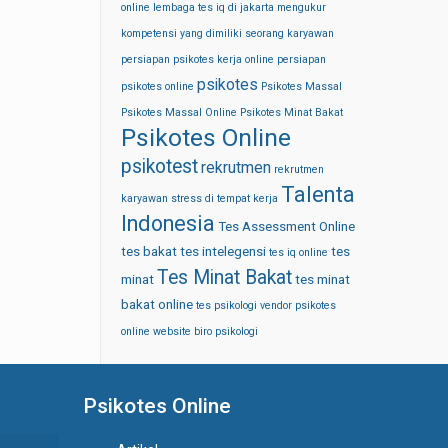
online
lembaga tes iq di jakarta
mengukur
kompetensi yang dimiliki seorang karyawan
persiapan psikotes kerja online
persiapan
psikotes
psikotes online
Psikotes Massal
Psikotes Massal Online
Psikotes Minat Bakat
Psikotes Online
psikotest
rekrutmen
rekrutmen
Talenta
karyawan
stress di tempat kerja
Indonesia
Tes Assessment Online
tes bakat
tes intelegensi
tes
tes iq online
Tes Minat Bakat
minat
tes minat
bakat online
tes psikologi
vendor psikotes
online
website biro psikologi
Psikotes Online