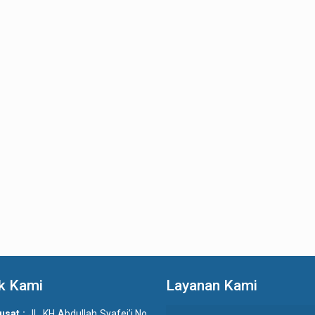
k Kami
Layanan Kami
usat :
JL. KH Abdullah Syafei’i No.