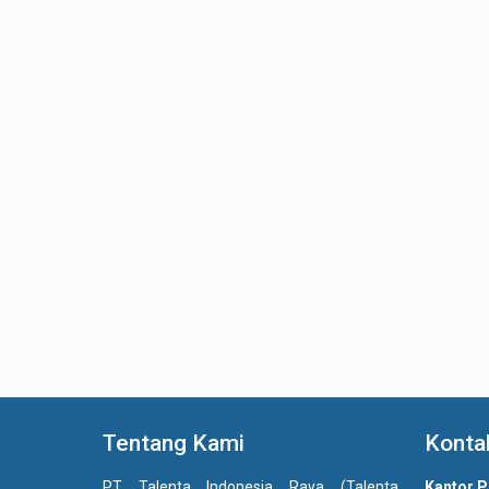
Tentang Kami
Konta
PT Talenta Indonesia Raya (Talenta
Kantor P