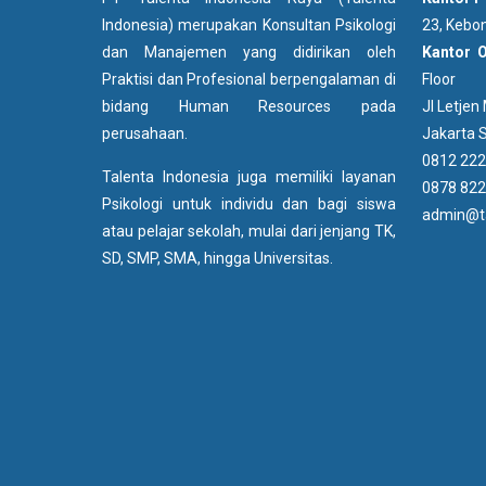
Indonesia) merupakan Konsultan Psikologi
23, Kebon
dan Manajemen yang didirikan oleh
Kantor 
Praktisi dan Profesional berpengalaman di
Floor
bidang Human Resources pada
Jl Letje
perusahaan.
Jakarta S
0812 222
Talenta Indonesia juga memiliki layanan
0878 822
Psikologi untuk individu dan bagi siswa
admin@ta
atau pelajar sekolah, mulai dari jenjang TK,
SD, SMP, SMA, hingga Universitas.