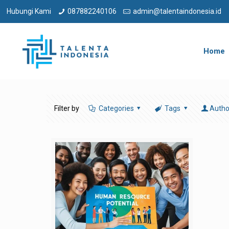
Hubungi Kami
087882240106
admin@talentaindonesia.id
Home
Filter by
Categories
Tags
Autho