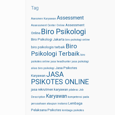
Tag
Assessment
Asesmen Karyawan
Assessment
Assessment Center Online
Biro Psikologi
Online
Biro Psikologi Jakarta
biro psikologi online
Biro
biro psikologis terbaik
Psikologi Terbaik
biro
psikotes online
jasa headhunter
jasa psikologi
Jasa Psikotes
alias biro psikologi
JASA
Karyawan
PSIKOTES ONLINE
jasa rekrutmen karyawan
jobdesc
Job
Karyawan
Description
kompetensi pada
Lembaga
perusahaan ataupun instansi
Pelaksana Psikotes
lembaga psikotes