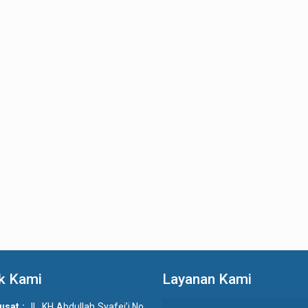
k Kami
Layanan Kami
usat :
JL. KH Abdullah Syafei’i No.