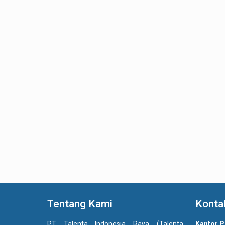
Tentang Kami
Konta
PT Talenta Indonesia Raya (Talenta
Kantor P