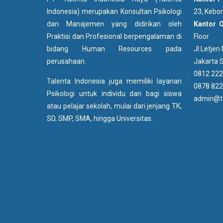
Indonesia) merupakan Konsultan Psikologi
23, Kebon
dan Manajemen yang didirikan oleh
Kantor 
Praktisi dan Profesional berpengalaman di
Floor
bidang Human Resources pada
Jl Letje
perusahaan.
Jakarta S
0812 222
Talenta Indonesia juga memiliki layanan
0878 822
Psikologi untuk individu dan bagi siswa
admin@ta
atau pelajar sekolah, mulai dari jenjang TK,
SD, SMP, SMA, hingga Universitas.