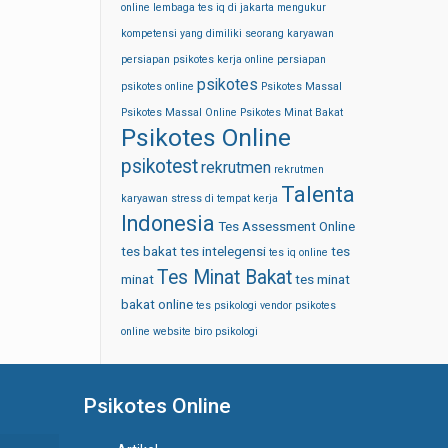
online
lembaga tes iq di jakarta
mengukur
kompetensi yang dimiliki seorang karyawan
persiapan psikotes kerja online
persiapan
psikotes
psikotes online
Psikotes Massal
Psikotes Massal Online
Psikotes Minat Bakat
Psikotes Online
psikotest
rekrutmen
rekrutmen
Talenta
karyawan
stress di tempat kerja
Indonesia
Tes Assessment Online
tes bakat
tes intelegensi
tes
tes iq online
Tes Minat Bakat
minat
tes minat
bakat online
tes psikologi
vendor psikotes
online
website biro psikologi
Psikotes Online