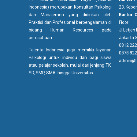
Indonesia) merupakan Konsultan Psikologi
23, Kebon
dan Manajemen yang didirikan oleh
Kantor 
Praktisi dan Profesional berpengalaman di
Floor
bidang Human Resources pada
Jl Letje
perusahaan.
Jakarta S
0812 222
Talenta Indonesia juga memiliki layanan
0878 822
Psikologi untuk individu dan bagi siswa
admin@ta
atau pelajar sekolah, mulai dari jenjang TK,
SD, SMP, SMA, hingga Universitas.