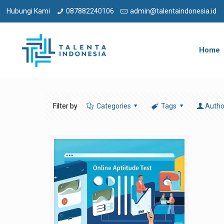
Hubungi Kami
087882240106
admin@talentaindonesia.id
Home
Filter by
Categories
Tags
Autho