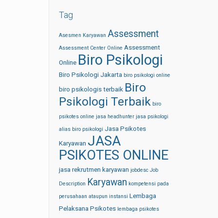
Tag
Assessment
Asesmen Karyawan
Assessment
Assessment Center Online
Biro Psikologi
Online
Biro Psikologi Jakarta
biro psikologi online
Biro
biro psikologis terbaik
Psikologi Terbaik
biro
psikotes online
jasa headhunter
jasa psikologi
Jasa Psikotes
alias biro psikologi
JASA
Karyawan
PSIKOTES ONLINE
jasa rekrutmen karyawan
jobdesc
Job
Karyawan
Description
kompetensi pada
Lembaga
perusahaan ataupun instansi
Pelaksana Psikotes
lembaga psikotes