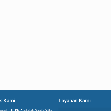
k Kami
Layanan Kami
usat :
JL. KH Abdullah Syafei’i No.