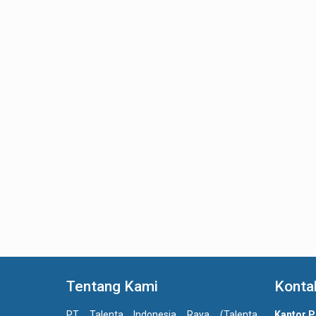
Tentang Kami
Konta
PT Talenta Indonesia Raya (Talenta
Kantor P