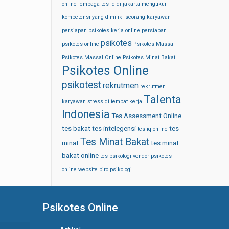
online
lembaga tes iq di jakarta
mengukur
kompetensi yang dimiliki seorang karyawan
persiapan psikotes kerja online
persiapan
psikotes
psikotes online
Psikotes Massal
Psikotes Massal Online
Psikotes Minat Bakat
Psikotes Online
psikotest
rekrutmen
rekrutmen
Talenta
karyawan
stress di tempat kerja
Indonesia
Tes Assessment Online
tes bakat
tes intelegensi
tes
tes iq online
Tes Minat Bakat
minat
tes minat
bakat online
tes psikologi
vendor psikotes
online
website biro psikologi
Psikotes Online