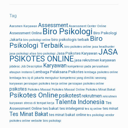
Tag
Assessment
Asesmen Karyawan
Assessment Center Online
Biro Psikologi
Assessment Online
Biro Psikologi
Biro
Jakarta
biro psikologis terbaik
biro psikologi online
Psikologi Terbaik
biro psikotes online
jasa headhunter
JASA
Jasa Psikotes Karyawan
jasa psikologi alias biro psikologi
PSIKOTES ONLINE
jasa rekrutmen karyawan
Karyawan
jobdesc
Job Description
kompetensi pada perusahaan
Lembaga Pelaksana Psikotes
ataupun instansi
lembaga psikotes online
lembaga tes iq di jakarta
mengukur kompetensi yang dimiliki seorang
karyawan
persiapan psikotes kerja online
persiapan psikotes online
psikotes
Psikotes Massal
Psikotes Massal Online
Psikotes Minat Bakat
Psikotes Online
psikotest
rekrutmen
rekrutmen
Talenta Indonesia
Tes
karyawan
stress di tempat kerja
Assessment Online
tes bakat
tes intelegensi
tes minat
tes iq online
Tes Minat Bakat
tes minat bakat online
tes psikologi
vendor
psikotes online
website biro psikologi