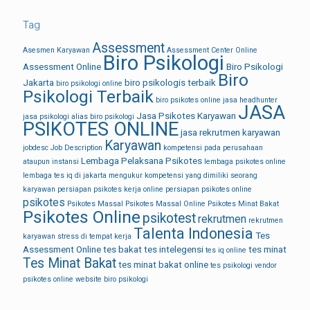
Tag
Assessment
Asesmen Karyawan
Assessment Center Online
Biro Psikologi
Assessment Online
Biro Psikologi
Biro
Jakarta
biro psikologis terbaik
biro psikologi online
Psikologi Terbaik
biro psikotes online
jasa headhunter
JASA
Jasa Psikotes Karyawan
jasa psikologi alias biro psikologi
PSIKOTES ONLINE
jasa rekrutmen karyawan
Karyawan
jobdesc
Job Description
kompetensi pada perusahaan
Lembaga Pelaksana Psikotes
ataupun instansi
lembaga psikotes online
lembaga tes iq di jakarta
mengukur kompetensi yang dimiliki seorang
karyawan
persiapan psikotes kerja online
persiapan psikotes online
psikotes
Psikotes Massal
Psikotes Massal Online
Psikotes Minat Bakat
Psikotes Online
psikotest
rekrutmen
rekrutmen
Talenta Indonesia
Tes
karyawan
stress di tempat kerja
Assessment Online
tes bakat
tes intelegensi
tes minat
tes iq online
Tes Minat Bakat
tes minat bakat online
tes psikologi
vendor
psikotes online
website biro psikologi