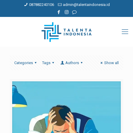
087882240106
admin@talentaindonesia.id
Categories
Tags
Authors
Show all