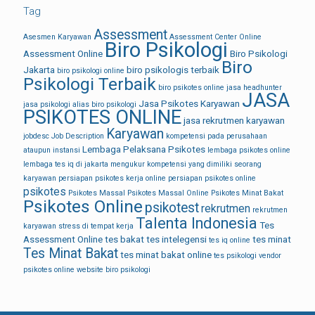
Tag
Assessment
Asesmen Karyawan
Assessment Center Online
Biro Psikologi
Assessment Online
Biro Psikologi
Biro
Jakarta
biro psikologis terbaik
biro psikologi online
Psikologi Terbaik
biro psikotes online
jasa headhunter
JASA
Jasa Psikotes Karyawan
jasa psikologi alias biro psikologi
PSIKOTES ONLINE
jasa rekrutmen karyawan
Karyawan
jobdesc
Job Description
kompetensi pada perusahaan
Lembaga Pelaksana Psikotes
ataupun instansi
lembaga psikotes online
lembaga tes iq di jakarta
mengukur kompetensi yang dimiliki seorang
karyawan
persiapan psikotes kerja online
persiapan psikotes online
psikotes
Psikotes Massal
Psikotes Massal Online
Psikotes Minat Bakat
Psikotes Online
psikotest
rekrutmen
rekrutmen
Talenta Indonesia
Tes
karyawan
stress di tempat kerja
Assessment Online
tes bakat
tes intelegensi
tes minat
tes iq online
Tes Minat Bakat
tes minat bakat online
tes psikologi
vendor
psikotes online
website biro psikologi