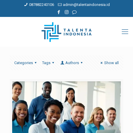
087882240106
admin@talentaindonesia.id
Categories
Tags
Authors
Show all