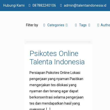
Hubungi Kami
087882240106
admin@talentaindonesia.id
Filter by
Categories
Tags
Autho
Psikotes Online
Talenta Indonesia
Persiapan Psikotes Online Lokasi
pengerjaan yang nyaman Pastikan
mengerjakan tes dilokasi yang
nyaman dan tenang agar dapat
berkonsentrasi selama pengerjaan
tes dan mendapatkan hasil yang
maksimal.
[…]