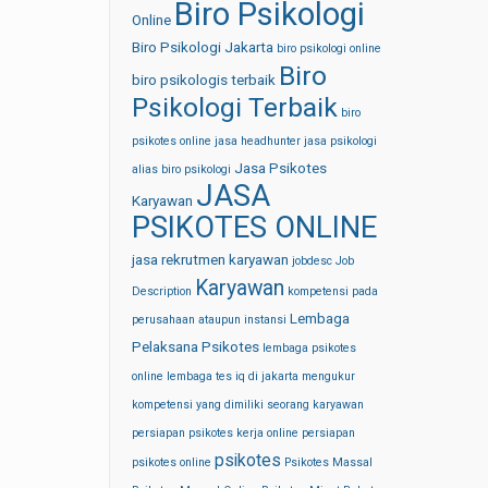
Biro Psikologi
Online
Biro Psikologi Jakarta
biro psikologi online
Biro
biro psikologis terbaik
Psikologi Terbaik
biro
psikotes online
jasa headhunter
jasa psikologi
Jasa Psikotes
alias biro psikologi
JASA
Karyawan
PSIKOTES ONLINE
jasa rekrutmen karyawan
jobdesc
Job
Karyawan
Description
kompetensi pada
Lembaga
perusahaan ataupun instansi
Pelaksana Psikotes
lembaga psikotes
online
lembaga tes iq di jakarta
mengukur
kompetensi yang dimiliki seorang karyawan
persiapan psikotes kerja online
persiapan
psikotes
psikotes online
Psikotes Massal