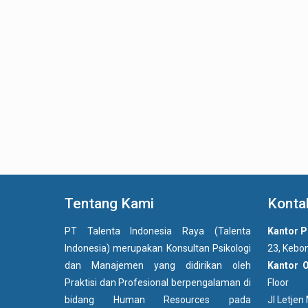
Tentang Kami
Konta
PT Talenta Indonesia Raya (Talenta
Kantor P
Indonesia) merupakan Konsultan Psikologi
23, Kebon
dan Manajemen yang didirikan oleh
Kantor 
Praktisi dan Profesional berpengalaman di
Floor
bidang Human Resources pada
Jl Letje