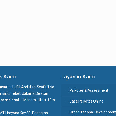
k Kami
Layanan Kami
usat :
JL. KH Abdullah Syafei’i No.
Psikotes & Assessment
 Baru, Tebet, Jakarta Selatan
Operasional :
Menara Hijau 12th
Jasa Psikotes Online
Organizational Developmen
n MT Haryono Kav.33, Pancoran