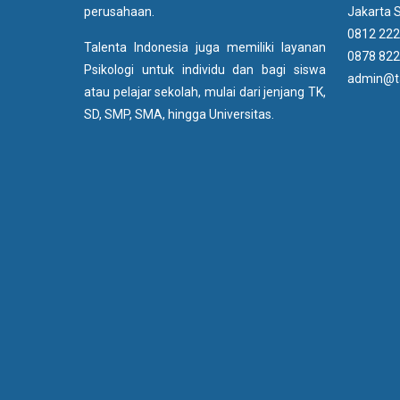
perusahaan.
Jakarta S
0812 222
Talenta Indonesia juga memiliki layanan
0878 822
Psikologi untuk individu dan bagi siswa
admin@ta
atau pelajar sekolah, mulai dari jenjang TK,
SD, SMP, SMA, hingga Universitas.