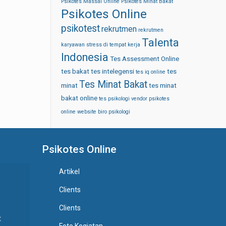
Psikotes Massal Online
Psikotes Minat Bakat
Psikotes Online
psikotest
rekrutmen
rekrutmen
Talenta
karyawan
stress di tempat kerja
Indonesia
Tes Assessment Online
tes bakat
tes intelegensi
tes
tes iq online
Tes Minat Bakat
minat
tes minat
bakat online
tes psikologi
vendor psikotes
online
website biro psikologi
Psikotes Online
Artikel
Clients
Clients
t