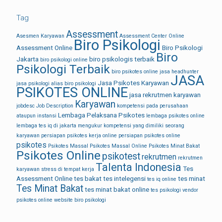
Tag
Assessment
Asesmen Karyawan
Assessment Center Online
Biro Psikologi
Assessment Online
Biro Psikologi
Biro
Jakarta
biro psikologis terbaik
biro psikologi online
Psikologi Terbaik
biro psikotes online
jasa headhunter
JASA
Jasa Psikotes Karyawan
jasa psikologi alias biro psikologi
PSIKOTES ONLINE
jasa rekrutmen karyawan
Karyawan
jobdesc
Job Description
kompetensi pada perusahaan
Lembaga Pelaksana Psikotes
ataupun instansi
lembaga psikotes online
lembaga tes iq di jakarta
mengukur kompetensi yang dimiliki seorang
karyawan
persiapan psikotes kerja online
persiapan psikotes online
psikotes
Psikotes Massal
Psikotes Massal Online
Psikotes Minat Bakat
Psikotes Online
psikotest
rekrutmen
rekrutmen
Talenta Indonesia
Tes
karyawan
stress di tempat kerja
Assessment Online
tes bakat
tes intelegensi
tes minat
tes iq online
Tes Minat Bakat
tes minat bakat online
tes psikologi
vendor
psikotes online
website biro psikologi