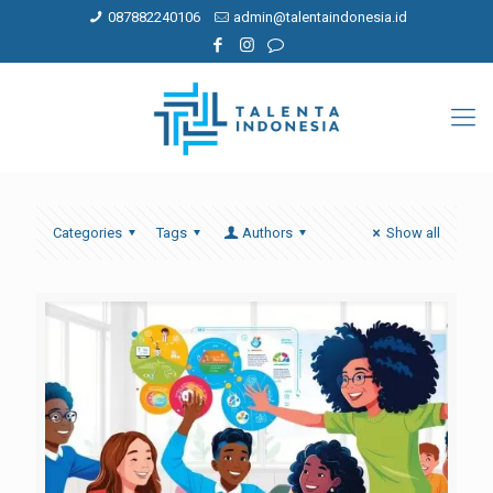
087882240106
admin@talentaindonesia.id
Categories
Tags
Authors
Show all