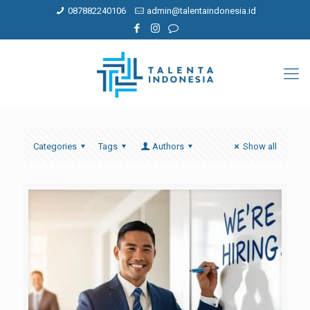
087882240106
admin@talentaindonesia.id
Categories
Tags
Authors
Show all