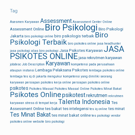
Tag
Assessment
Asesmen Karyawan
Assessment Center Online
Biro Psikologi
Assessment Online
Biro Psikologi
Biro
Jakarta
biro psikologis terbaik
biro psikologi online
Psikologi Terbaik
biro psikotes online
jasa headhunter
JASA
Jasa Psikotes Karyawan
jasa psikologi alias biro psikologi
PSIKOTES ONLINE
jasa rekrutmen karyawan
Karyawan
jobdesc
Job Description
kompetensi pada perusahaan
Lembaga Pelaksana Psikotes
ataupun instansi
lembaga psikotes online
lembaga tes iq di jakarta
mengukur kompetensi yang dimiliki seorang
karyawan
persiapan psikotes kerja online
persiapan psikotes online
psikotes
Psikotes Massal
Psikotes Massal Online
Psikotes Minat Bakat
Psikotes Online
psikotest
rekrutmen
rekrutmen
Talenta Indonesia
Tes
karyawan
stress di tempat kerja
Assessment Online
tes bakat
tes intelegensi
tes minat
tes iq online
Tes Minat Bakat
tes minat bakat online
tes psikologi
vendor
psikotes online
website biro psikologi