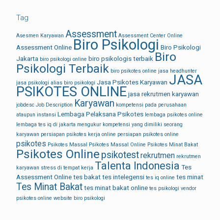
Tag
Assessment
Asesmen Karyawan
Assessment Center Online
Biro Psikologi
Assessment Online
Biro Psikologi
Biro
Jakarta
biro psikologis terbaik
biro psikologi online
Psikologi Terbaik
biro psikotes online
jasa headhunter
JASA
Jasa Psikotes Karyawan
jasa psikologi alias biro psikologi
PSIKOTES ONLINE
jasa rekrutmen karyawan
Karyawan
jobdesc
Job Description
kompetensi pada perusahaan
Lembaga Pelaksana Psikotes
ataupun instansi
lembaga psikotes online
lembaga tes iq di jakarta
mengukur kompetensi yang dimiliki seorang
karyawan
persiapan psikotes kerja online
persiapan psikotes online
psikotes
Psikotes Massal
Psikotes Massal Online
Psikotes Minat Bakat
Psikotes Online
psikotest
rekrutmen
rekrutmen
Talenta Indonesia
Tes
karyawan
stress di tempat kerja
Assessment Online
tes bakat
tes intelegensi
tes minat
tes iq online
Tes Minat Bakat
tes minat bakat online
tes psikologi
vendor
psikotes online
website biro psikologi