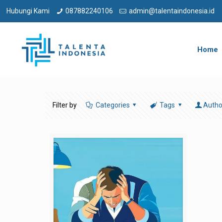
Hubungi Kami
087882240106
admin@talentaindonesia.id
Home
Filter by
Categories
Tags
Autho