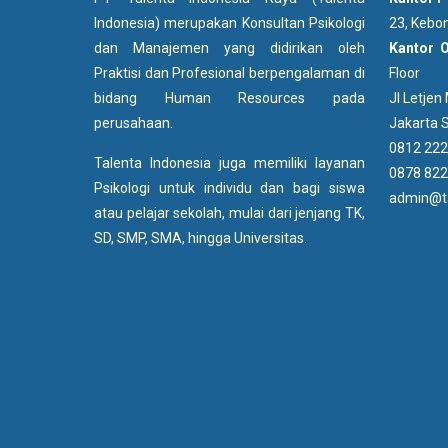
Indonesia) merupakan Konsultan Psikologi
23, Kebon
dan Manajemen yang didirikan oleh
Kantor 
Praktisi dan Profesional berpengalaman di
Floor
bidang Human Resources pada
Jl Letje
perusahaan.
Jakarta S
0812 222
Talenta Indonesia juga memiliki layanan
0878 822
Psikologi untuk individu dan bagi siswa
admin@ta
atau pelajar sekolah, mulai dari jenjang TK,
SD, SMP, SMA, hingga Universitas.