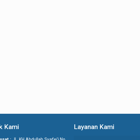
k Kami
Layanan Kami
usat :
JL. KH Abdullah Syafei’i No.