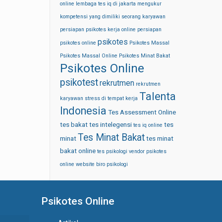
online
lembaga tes iq di jakarta
mengukur
kompetensi yang dimiliki seorang karyawan
persiapan psikotes kerja online
persiapan
psikotes
psikotes online
Psikotes Massal
Psikotes Massal Online
Psikotes Minat Bakat
Psikotes Online
psikotest
rekrutmen
rekrutmen
Talenta
karyawan
stress di tempat kerja
Indonesia
Tes Assessment Online
tes bakat
tes intelegensi
tes
tes iq online
Tes Minat Bakat
minat
tes minat
bakat online
tes psikologi
vendor psikotes
online
website biro psikologi
Psikotes Online