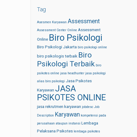
Tag
Assessment
Asesmen Karyawan
Assessment
Assessment Center Online
Biro Psikologi
Online
Biro Psikologi Jakarta
biro psikologi online
Biro
biro psikologis terbaik
Psikologi Terbaik
biro
psikotes online
jasa headhunter
jasa psikologi
Jasa Psikotes
alias biro psikologi
JASA
Karyawan
PSIKOTES ONLINE
jasa rekrutmen karyawan
jobdesc
Job
Karyawan
Description
kompetensi pada
Lembaga
perusahaan ataupun instansi
Pelaksana Psikotes
lembaga psikotes