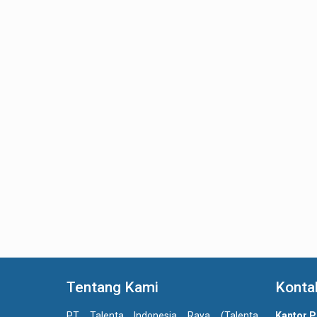
Tentang Kami
Konta
PT Talenta Indonesia Raya (Talenta
Kantor P