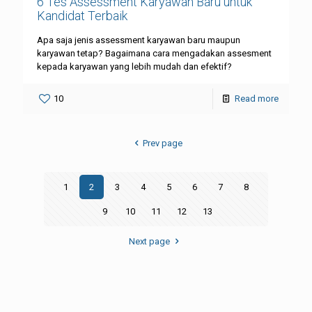
6 Tes Assessment Karyawan Baru untuk
Kandidat Terbaik
Apa saja jenis assessment karyawan baru maupun
karyawan tetap? Bagaimana cara mengadakan assesment
kepada karyawan yang lebih mudah dan efektif?
10
Read more
Prev page
1
2
3
4
5
6
7
8
9
10
11
12
13
Next page