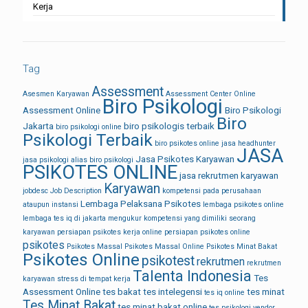
Kerja
Tag
Assessment
Asesmen Karyawan
Assessment Center Online
Biro Psikologi
Assessment Online
Biro Psikologi
Biro
Jakarta
biro psikologis terbaik
biro psikologi online
Psikologi Terbaik
biro psikotes online
jasa headhunter
JASA
Jasa Psikotes Karyawan
jasa psikologi alias biro psikologi
PSIKOTES ONLINE
jasa rekrutmen karyawan
Karyawan
jobdesc
Job Description
kompetensi pada perusahaan
Lembaga Pelaksana Psikotes
ataupun instansi
lembaga psikotes online
lembaga tes iq di jakarta
mengukur kompetensi yang dimiliki seorang
karyawan
persiapan psikotes kerja online
persiapan psikotes online
psikotes
Psikotes Massal
Psikotes Massal Online
Psikotes Minat Bakat
Psikotes Online
psikotest
rekrutmen
rekrutmen
Talenta Indonesia
Tes
karyawan
stress di tempat kerja
Assessment Online
tes bakat
tes intelegensi
tes minat
tes iq online
Tes Minat Bakat
tes minat bakat online
tes psikologi
vendor